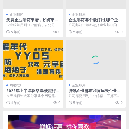
企业邮局
企业邮局
免费企业邮箱申请，如何申请
企业邮箱哪个最好用,哪个企业
免费企业邮箱
邮箱最好用？
企业经常用到企业邮箱，以公司域
公司邮箱一般都选择企业邮箱的，
名为后缀的邮箱对企业品牌提升很
比较常用的就是腾讯企业邮箱、网
5 年前
0
5 年前
0
有帮助；那么如何申请...
易企业邮箱、阿里企业...
网络推广
企业邮局
2022年上半年网络爆梗流行热
腾讯企业邮箱和阿里云企业邮
词，你知道几个？
箱哪个好呢？
今天就再给大家分享几个网络流行
公司需要用到企业邮箱，可是不知
语。现在真的是不学习，有时候真
道该选择腾讯企业邮箱还是阿里云
4 年前
0
5 年前
0
看不懂人家说的是啥？...
企业邮箱，腾讯企业邮...