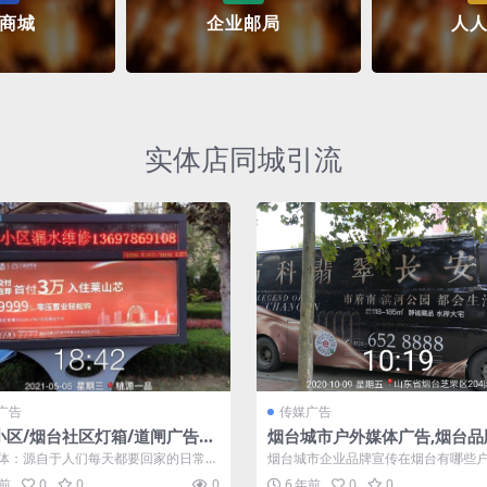
商城
企业邮局
人
实体店同城引流
广告
传媒广告
小区/烟台社区灯箱/道闸广告牌
烟台城市户外媒体广告,烟台品
怎么投放？
品宣传渠道
体：源自于人们每天都要回家的日常生
烟台城市企业品牌宣传在烟台有哪些
，以烟台五区中高端社区为阵地，安
广告？烟台户外媒体广告——我们主
年前
0
0
0
6 年前
0
0