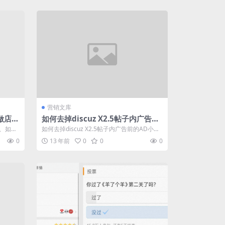
营销文库
做店铺
如何去掉discuz X2.5帖子内广告前
的AD小图标？
二、如何
如何去掉discuz X2.5帖子内广告前的AD小图
..
标？ 有人给出的办法是，将a...
0
13 年前
0
0
0