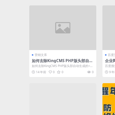
营销文库
百度
如何去除KingCMS PHP版头部自动
企业
生成的generator信息
度搜
如何去除KingCMS PHP版头部自动生成的<m
百度搜
eta name=\&#...
这一变
14 年前
0
0
0
9 
不...