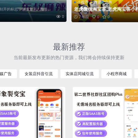
小程序
微信公众号
老虎微信淘宝客,老虎淘宝客小程
开的标志，包括文字、图形...
虎微信淘宝客源码
0
7 年前
0
0
最新推荐
当前最新发布更新的热门资源，我们将会持续保持更新
媒广告
女装店抖音引流
实体店同城引流
小程序商城