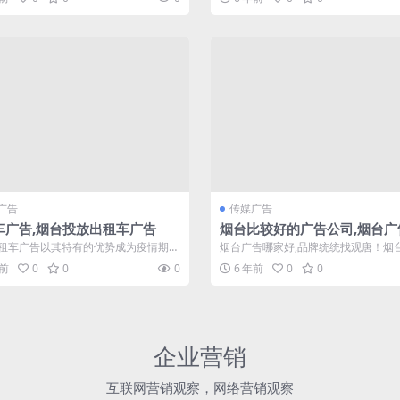
烟...
广告
传媒广告
车广告,烟台投放出租车广告
烟台比较好的广告公司,烟台广
司联系方式
租车广告以其特有的优势成为疫情期间
烟台广告哪家好,品牌统统找观唐！烟
迎的广告形式之一，出行率的下降，
广告传媒有限公司成立于2012年，是烟台
年前
0
0
0
6 年前
0
0
企业营销
互联网营销观察，网络营销观察