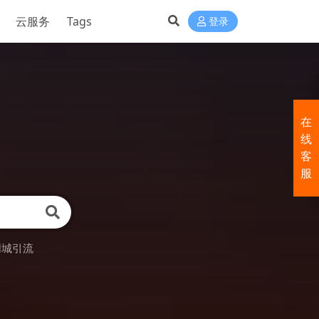
云服务
Tags
登录
在
线
客
服
同城引流