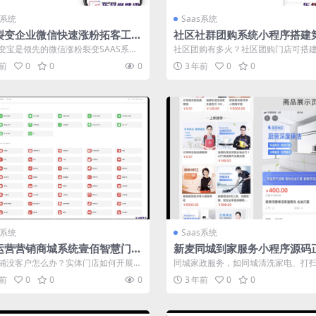
s系统
Saas系统
裂变企业微信快速涨粉拓客工具
社区社群团购系统小程序搭建
裂变宝全插件源码坑位
界社群社区团购Plus系统正版
变宝是领先的微信涨粉裂变SAAS系
社区团购有多火？社区团购门店可搭
AAS账号
们致力于为您提供好用，易用的裂变
社区团购小程序，第二世界社群社区团购P
年前
0
0
0
3 年前
0
0
s系统
Saas系统
运营营销商城系统壹佰智慧门店
新麦同城到家服务小程序源码
全功能全端全插件正版源码SAAS
位账号预约上门家政服务
铺没客户怎么办？实体门店如何开展获
同城家政服务，如同城清洗家电、打
？壹佰智慧门店V3实现全场景、全渠...
家政行业供不应求的矛盾依然严重。
年前
0
0
0
3 年前
0
0
务...