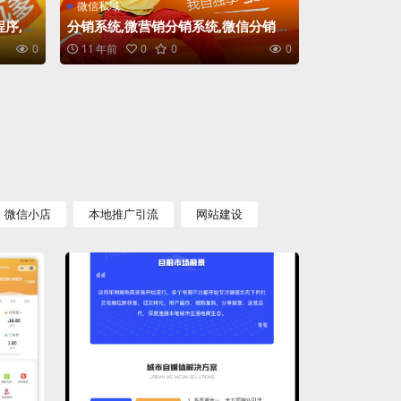
微信私域
序,老
分销系统,微营销分销系统,微信分销平
台,微分销源码
0
11 年前
0
0
0
微信小店
本地推广引流
网站建设