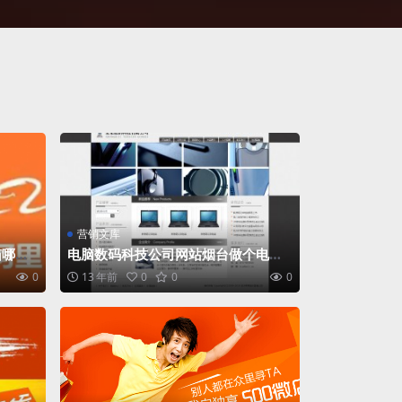
营销文库
箱哪个
电脑数码科技公司网站烟台做个电脑
数码企业网站模板No.4319
0
13 年前
0
0
0