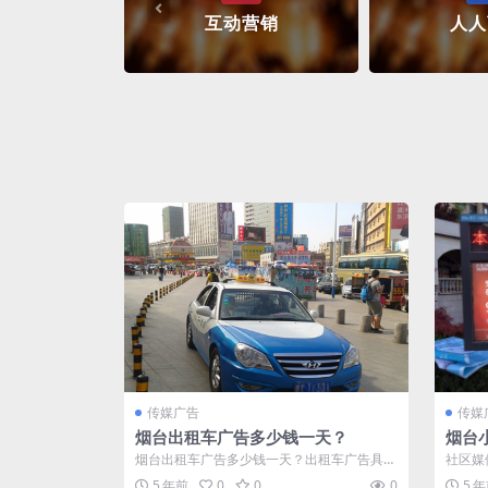
互动营销
人人
传媒广告
传媒
烟台出租车广告多少钱一天？
烟台
广告
烟台出租车广告多少钱一天？出租车广告具有
社区媒
全程传播的效果，烟台2000多辆出租车，...
活形态
5 年前
0
0
0
5 