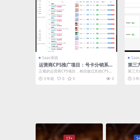
Saas系统
Saa
运营商CPS推广项目：号卡分销系统
第三
saas版坑位账号
付低
正规的运营商CPS项目，相信做过其他CPS的
第三方
朋友很容易就能理解。简单的说就是帮助...
申请等
3 年前
0
0
0
3 
17+
5