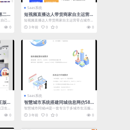
Saas系统
第二世
短视频直播达人带货商家自主运营零
源码S
点城市社交电商系统源码坑位
建自己的
短视频直播达人带货商家自主运营零点城市社
l...
交电商系统源码坑位,各个电商平台都开始专...
0
3 年前
0
0
0
Saas系统
正版坑
智慧城市系统搭建同城信息网仿58
小程序正版源码saas账号
扫卫生、
智慧城市同城v4是一套专注于多城市生活服务
家政服
同城技术解决方案，全面覆盖同城信息、商...
0
3 年前
0
0
0