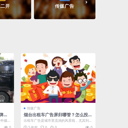
人二开
传媒广告
商
传媒广告
牌产
烟台出租车广告屏归哪管？怎么投放
广告？
户外媒体
出租车广告是城市里流淌的风景线，尤其到了
要运营
晚上，那缕彩色的霓虹更是引人注目，具备
0
5 年前
0
0
0