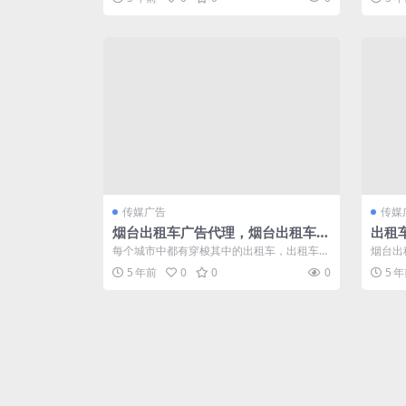
装...
传媒广告
传媒
烟台出租车广告代理，烟台出租车广
出租
告代理公司
每个城市中都有穿梭其中的出租车，出租车广
烟台出
告如同一道美丽的风景线，形成城市的广告
最受欢
5 年前
0
0
0
5 
文...
导...