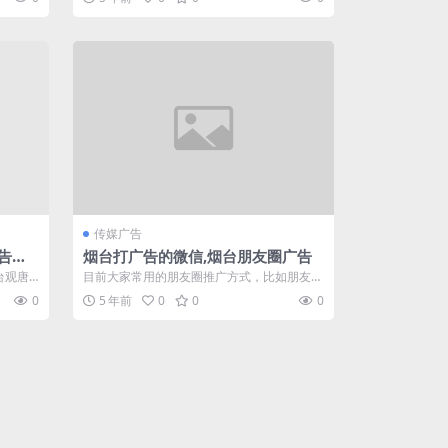
非...
传媒广告
告公
烟台打广告的微信,烟台朋友圈广告
台观唐
目前大家常用的朋友圈推广方式，比如朋友圈
...
广告、视频号推广、微信号群发等，很多人
0
5 年前
0
0
0
对...