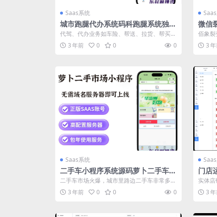
Saas系统
Saa
城市跑腿代办系统码科跑腿系统独立
微信
版全插件版源码坑位
佰象
代驾、代办业务如车险、帮送、拉货、帮买、
佰象裂
家政等跑腿服务可搭建自己的小程序系统，
统。我
3 年前
0
0
0
3 
城...
营...
Saas系统
Saa
二手车小程序系统源码萝卜二手车正
门店
版源码坑位saas账号
V3
二手车市场火爆，城市里路边二手车非常多，
实体店
账号
为方便用户看车二手车企业可以搭建自己的
客运营
3 年前
0
0
0
3 
小...