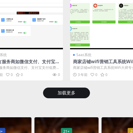
s系统
Saas系统
方服务商如微信支付、支付宝支
商家店铺wifi营销工具系统Wi
费率申请等进件助手聚合版坑位
师专业版 全插件saas版坑位
服务商如微信支付、支付宝支付低费率
商家店铺wifi营销工具系统WiFi大师专
进件助手聚合版坑位,，如免300元...
插件saas版坑位账号, 商家...
年前
0
0
0
3 年前
0
0
加载更多
4+
21+
2