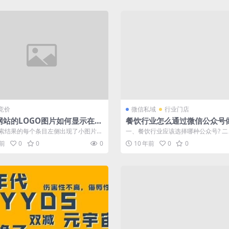
竞价
微信私域
行业门店
网站的LOGO图片如何显示在百
餐饮行业怎么通过微信公众号
索结果里？
运营？微餐饮解决方案
索结果的每个条目左侧出现了小图片，
一、餐饮行业应该选择哪种公众号? 
化可以说是极大满足了用户的体验，
改造流程，提高翻台率和坪效? 三、如何.
年前
0
0
0
10 年前
0
0