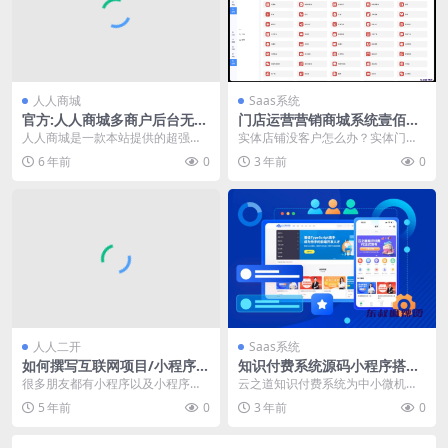
人人商城
Saas系统
官方:人人商城多商户后台无法
门店运营营销商城系统壹佰智
上传图片问题怎么解决?
慧门店V3全功能全端全插件正
人人商城是一款本站提供的超强大
实体店铺没客户怎么办？实体门店
版源码SAAS账号
全功能微信公众号商城+小程序商城
如何开展获客运营？壹佰智慧门店V
6 年前
0
3 年前
0
系统，系统拥有上千...
3实现全场景、全渠...
人人二开
Saas系统
如何撰写互联网项目/小程序开
知识付费系统源码小程序搭建
发需求文档？
云之道知识付费V3坑位saas账
很多朋友都有小程序以及小程序商
云之道知识付费系统为中小微机
号
城等互联网项目的开发需求，但是
构、个人创业者提供知识付费一站
5 年前
0
3 年前
0
沟通过程中发现大家都...
式解决方案，把用户沉淀...