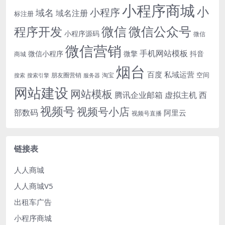
小程序商城
小
小程序
域名
域名注册
标注册
微信
微信公众号
程序开发
小程序源码
微信
微信营销
手机网站模板
微信小程序
微擎
抖音
商城
烟台
百度
私域运营
空间
朋友圈营销
淘宝
搜索
搜索引擎
服务器
网站建设
网站模板
腾讯企业邮箱
虚拟主机
西
视频号
视频号小店
部数码
阿里云
视频号直播
链接表
人人商城
人人商城V5
出租车广告
小程序商城