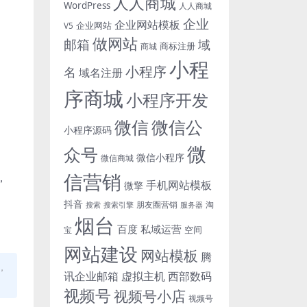
人人商城
WordPress
人人商城
企业
企业网站模板
企业网站
V5
做网站
邮箱
域
商标注册
商城
小程
小程序
名
域名注册
序商城
小程序开发
微信
微信公
小程序源码
微
众号
微信小程序
微信商城
信营销
，
手机网站模板
微擎
抖音
朋友圈营销
淘
搜索
搜索引擎
服务器
烟台
百度
私域运营
空间
宝
网站建设
网站模板
腾
，
讯企业邮箱
虚拟主机
西部数码
视频号
视频号小店
视频号