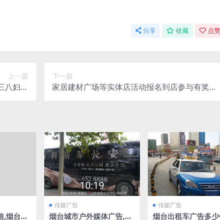
分享
收藏
点赞
上一篇
下一篇
三八妇女
家居建材广场等实体店活动报名到店参与有奖解
节做促销
决方案
传媒广告
传媒广告
信,烟台朋
烟台城市户外媒体广告,烟
烟台出租车广告多少