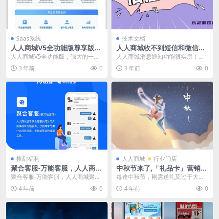
Saas系统
技术文档
人人商城V5全功能版尊享版全
人人商城收不到短信和微信消
插件正版系统saas坑位账号
息，后台队列错误问题怎么解
人人商城V5全功能版，强大的一站
人人商城消息通知功能很实用！支
决？
式电商营销生态系统稳定迭代更
持微信模板消息、短信消息提醒，
3 年前
0
3 年前
0
新，满足商家多样化需...
可用于用户注册、登录...
搜刮福利
人人商城
行业门店
聚合客服-万能客服，人人商城
中秋节来了,「礼品卡」营销商
聚合客服在线客服系统
城小程序开发，礼品卡批量制
聚合客服-万能客服，人人商城聚合
每逢中秋节，刚需送礼莫过于大闸
作
客服在线客服系统,支持无线坐席，
蟹，所以很多人计划在节前买现货
4 年前
0
4 年前
0
支持微信、小程序...
送礼，这不仅导致个别...