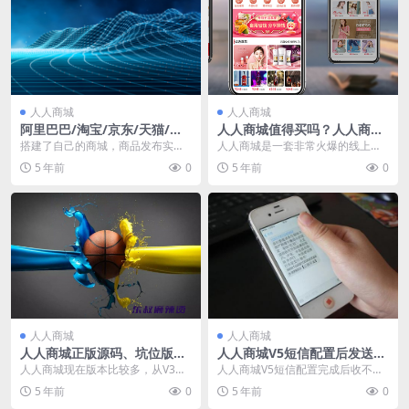
人人商城
人人商城
阿里巴巴/淘宝/京东/天猫/拼
人人商城值得买吗？人人商城
多多/小红书商品采集工具商城
怎么样？
搭建了自己的商城，商品发布实在
人人商城是一套非常火爆的线上商
太累了！因为销售的商品在阿里巴
城，丰富的插件功能深受大家喜
5 年前
0
5 年前
0
巴/淘宝/京东/天猫...
欢；历史5年多研发，可...
人人商城
人人商城
人人商城正版源码、坑位版与
人人商城V5短信配置后发送没
源码版的利弊对比选择
反应收不到短信
人人商城现在版本比较多，从V3到
人人商城V5短信配置完成后收不到
V5，甚至还有部分网络大神整出来
短信，由于人人商城V5采用了队列
5 年前
0
5 年前
0
V4版（非官方版...
机制，所以类似短...