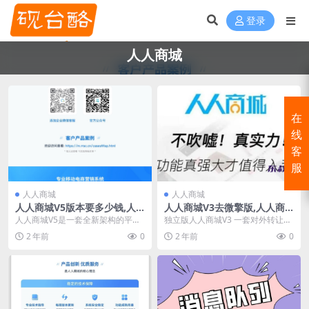
登录
人人商城
在
线
客
服
人人商城
人人商城
人人商城V5版本要多少钱,人
人人商城V3去微擎版,人人商
人商城V5转让,人人商城独立
城V3独立版全功能版本转让
人人商城V5是一套全新架构的平台
独立版人人商城V3 一套对外转让，
版
化商城系统，支持saas部署，多商
非微擎版本（微擎版本也有一
2 年前
0
2 年前
0
户模式和单店铺...
套）。人人商城V3尊...