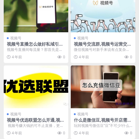
视频号
视频号
视频号直播怎么做好私域引
视频号交流群,视频号运营交
流？公众号直播群发你用了
流,视频号新手商家群是真的
视频号直播间每流量？那首先是你
微信视频号对新手来说有点复杂，
吗？
吗？怎么进？
的私域流量没做好，视频号直播首
习惯了抖音，视频号也想有个师傅
4 年前
0
4 年前
0
先启动的是私域流量，...
领进门，有一群小伙伴...
视频号
视频号
视频号优选联盟怎么开通,视频
什么是微信豆,视频号开店需要
号优选联盟开通教程
充微信豆吗？微信豆怎么充
视频号赚大钱的可不止直播，更有
玩转视频号微信豆“豆”不可少!什么
值？
优选联盟。你看现在的抖店精选联
是微信豆，微信豆用于微信生态内
4 年前
0
4 年前
0
盟，就知道这个东西...
直播打赏、公众号...