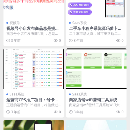
视频号
Saas系统
视频号小店发布商品总是提示
二手车小程序系统源码萝卜二
该提审商品信息含有多个商品
手车正版源码坑位saas账号
视频号小店在发布商品时，总是提
二手车市场火爆，城市里路边二手
未明确售卖商品信息
示“该提审商品信息含有多个商品未
车非常多，为方便用户看车二手车
3 年前
0
3 年前
0
明确售卖商品信息”...
企业可以搭建自己的小...
Saas系统
Saas系统
运营商CPS推广项目：号卡分
商家店铺wifi营销工具系统Wi
销系统saas版坑位账号
Fi大师专业版 全插件saas版坑
正规的运营商CPS项目，相信做过
商家店铺wifi营销工具系统WiFi大师
位账号
其他CPS的朋友很容易就能理解。
专业版 全插件saas版坑位账号, 商
3 年前
0
3 年前
0
简单的说就是帮助...
家...