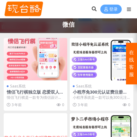
登录
微信
在
线
客
服
Saas系统
Saas系统
情侣飞行棋独立版 恋爱双人游
小程序免300元认证费注册通
戏小程序源码saas版坑位账号
道的程序saas坑位版账号
情侣飞行棋是一款专为情侣设计的
小程序系统是一款可以免300元注
双人飞行棋手游,具有多种角色选
册微信小程序的程序，填写信息即
3 年前
0
3 年前
0
择、丰富的道具系统和...
可完全免费认证微信...