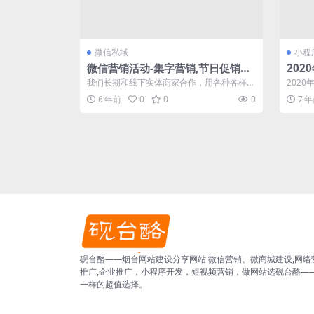
微信私域
小程
微信营销活动-集字营销,节日促销活
202
动,类似支付宝集福字
情人
我们长期和线下实体商家合作，用各种各样的
202
工具做过很多活动，集字活动始终是效果特
炎影响
6 年前
0
0
0
7 
别...
砚台酪——烟台网站建设分享网站 微信营销、微商城建设,网络
推广,企业推广，小程序开发，短视频营销，做网站选砚台酪—
一样的超值选择。