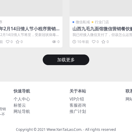
序
微信私域
行业门店
0年2月14日情人节小程序营销,
山西九毛九面馆微信营销餐饮
节鲜花店促销活动方案
案提高翻台率
0年2月14日情人节将至，受新冠状病毒肺
我已经接入微信支付了，但该怎么运
，今年的情人节不同往年，对鲜...
信营销针对餐饮行业有没有好的案例
年前
0
0
0
10 年前
0
0
我...
加载更多
快速导航
关于本站
联
个人中心
VIP介绍
网站
标签云
客服咨询
营销
网址导航
推广计划
—不
Copyright © 2021 Www.YanTaiLao.Com. - All rights reserved