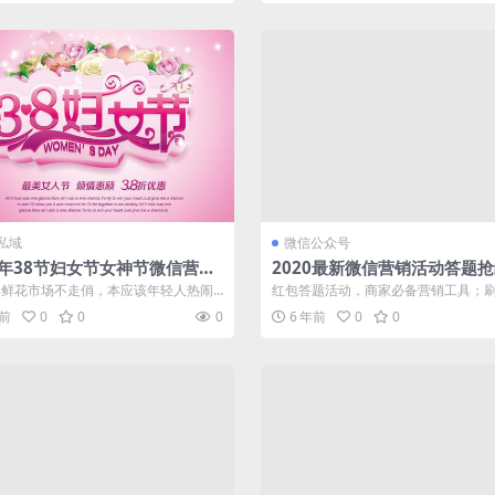
私域
微信公众号
0年38节妇女节女神节微信营销
2020最新微信营销活动答题
有哪些?
包，商家宣传必备营销工具
0年鲜花市场不走俏，本应该年轻人热闹
红包答题活动，商家必备营销工具；
红利市场没有如期而至；接踵而至的...
头条的朋友一定参与过答题有奖活动
年前
0
0
0
6 年前
0
0
销...