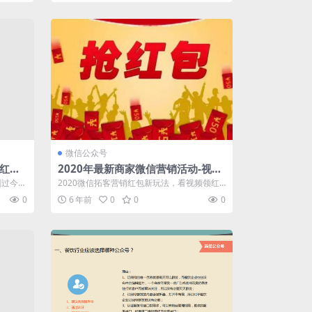
微信公众号
抢红
2020年最新商家微信营销活动-视频
红包,看视频领红包
刷过今日
2020微信拓客营销红包新玩法，看视频领红
，本营
包，商家通过充值红包金额即可参与活动，...
0
6 年前
0
0
0