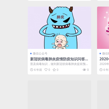
微信公众号
微信
新冠状病毒肺炎疫情防疫知识问答-
202
微信朋友圈病毒营销
活动
普及病毒知识，做到新冠状病毒肺炎提前预
202
防，远离病毒源，本功能将肺炎疫情必备知识
的消费
6 年前
0
0
0
6 
整...