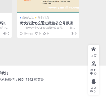
微信私域
行业门店
解决方
餐饮行业怎么通过微信公众号做店铺
运营？微餐饮解决方案
营呢？微
一、餐饮行业应该选择哪种公众号? 二、如何
参考？
改造流程，提高翻台率和坪效? 三、如何...
0
10 年前
0
0
0
首页
用户
系我们
中心
站长微信：93547942 菠菜哥
QQ
客服