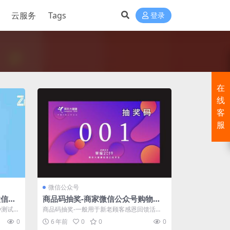
云服务
Tags
登录
在
线
客
服
微信公众号
微信各
商品码抽奖-商家微信公众号购物有
奖吸粉/维护老客户功能
种测试，
商品码抽奖-一般用于新老顾客感恩回馈活
等，各
动；商家销售出去的商品后，买家可以通过微
0
6 年前
0
0
0
信...