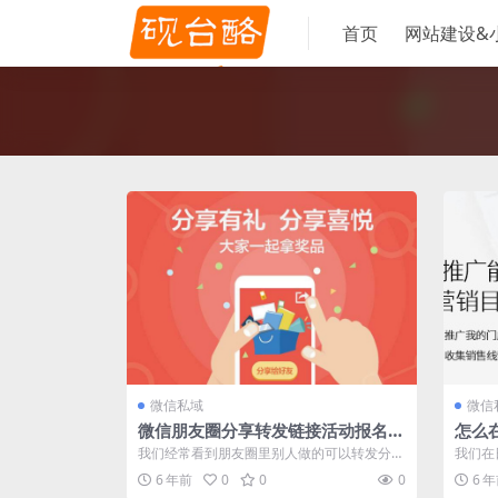
首页
网站建设&
微信私域
微信
微信朋友圈分享转发链接活动报名怎
怎么
么做？
我们经常看到朋友圈里别人做的可以转发分享
我们在
的活动链接，里面可以设置活动信息，也可
浏览到
6 年前
0
0
0
6 
以...
间，...