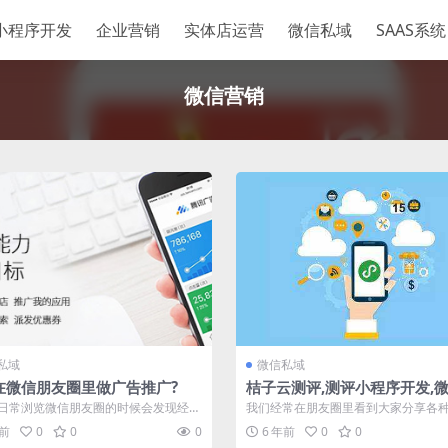
小程序开发
企业营销
实体店运营
微信私域
SAAS系统
微信营销
私域
微信私域
在微信朋友圈里做广告推广?
桔子云测评,测评小程序开发,
种测试小程序源码
日常浏览微信朋友圈的时候会发现经常
我们经常在朋友圈里看到大家分享各
一些广告穿插在朋友圈图文消息中
比如爱情测试、单身测试、命运测试
年前
0
0
0
6 年前
0
0
种...