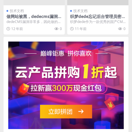
技术文档
技术文档
做网站被黑，dedecms漏洞扫
织梦dede忘记后台管理员密码
描、补丁及木马专杀工具下载
怎么办？如何找回dede管理账
dedeCMS漏洞非常多，因此做的网
织梦dede作为一款优秀的国产CMS
号密码？
站经常被黑，我们推出DEDECMS
内容管理系统，深受站长和程序员
12 年前
0
11 年前
0
专用网站空...
喜爱，正因为如...