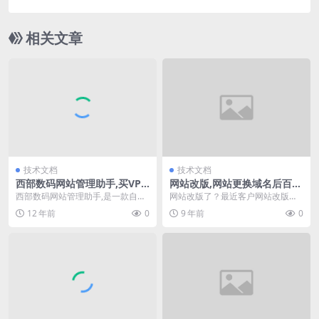
用接入,微擎商业版共享
相关文章
技术文档
技术文档
西部数码网站管理助手,买VPS
网站改版,网站更换域名后百度
云主机服务器赠送网站管理工
收录问题,百度快速收录新域名
西部数码网站管理助手,是一款自动
网站改版了？最近客户网站改版
具
建立虚拟主机站点的程序，通过本
了，公司名字都换了，域名也换
12 年前
0
9 年前
0
程序可以自动建立I...
了，打开百度搜索一看，我...