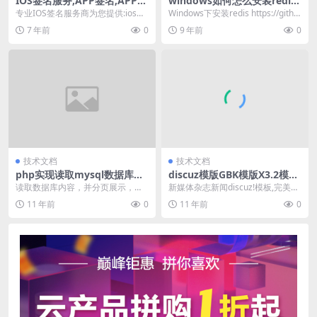
IOS签名服务,APP签名,APP测
windows如何怎么安装redis
试签名,苹果APP稳定签名
及添加phpredis扩展
专业IOS签名服务商为您提供:ios企
Windows下安装redis https://githu
业签名,苹果APP签名,ipa企业签名,
b.com/MSOpe...
7 年前
0
9 年前
0
i...
技术文档
技术文档
php实现读取mysql数据库全
discuz模版GBK模版X3.2模版
部文章或者产品并分页
媒体杂志大气门户博客论坛网
读取数据库内容，并分页展示，这
新媒体杂志新闻discuz!模板,完美支
站模版
个php程序简单的实现了，适合刚
持disucz各更新版本包括网站首
11 年前
0
11 年前
0
入门的PHP新手，...
页，论...