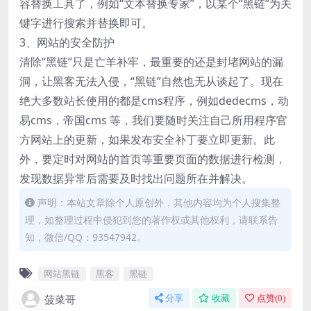
容替换工具了，例如“文本替换专家”，以某个“黑链”为关
键字进行搜索并替换即可。
3、网站的安全防护
清除“黑链”只是亡羊补牢，最重要的还是封堵网站的漏
洞，让黑客无法入侵，“黑链”自然也无从谈起了。现在
绝大多数站长使用的都是cms程序，例如dedecms，动
易cms，帝国cms 等，我们要随时关注自己所用程序官
方网站上的更新，如果发布安全补丁要立即更新。此
外，要定时对网站的首页等重要页面的数据进行检测，
发现数据异常后需要及时找出问题所在并解决。
声明：本站文章除个人原创外，其他内容均为个人搜集整
理，如整理过程中侵犯到您的著作权或其他权利，请联系告
知，微信/QQ：93547942。
网站黑链
黑客
黑链
菠菜哥
分享
收藏
点赞(
0
)