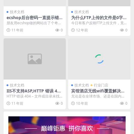
技术文档
技术文档
ecshop后台密码一直提示错
为什么FTP上传的文件是0字
误，修改也没用，明明是正确
节,FTP上传文件0字节的解决
朋友用ecshop做的网站出了个奇怪
今日有客户反映FTP上传文件，竟然
的
办法
的问题，说是密码忘记了，我说
是0字节，反复传了多次，都是0字
11 年前
0
12 年前
0
好，我帮你改一下...
节，什么原因导...
技术文档
技术文档
行业门店
IIS不支持ASP,HTTP 错误 404
宾馆酒店无线wifi覆盖解决方
– 文件或目录未找到的解决办
案,烟台酒店宾馆无线wifi营销
HTTP 错误 404 – 文件或目录未找
无论是在全球市场、还是在国内，
法
方案
到。 Internet 信...
“酒店宾馆WiFi无线上网”已经成为最
11 年前
0
10 年前
0
受关注、最吸...