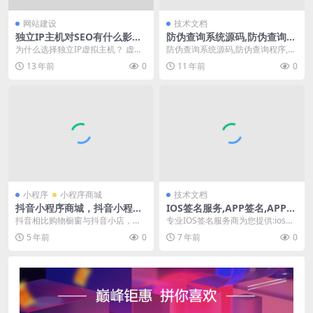
网站建设
技术文档
独立IP主机对SEO有什么影响
防伪查询系统源码,防伪查询程
和好处？为什么选择独立IP虚
序,产品防伪码系统
为什么选择独立IP虚拟主机？ 虚拟
防伪查询系统源码,防伪查询程序,产
拟主机？
主机，目前大部分中小网站还是都
品防伪码系统下载 产品防伪一直是
13 年前
0
11 年前
0
选择的虚拟主机，...
企业最头疼的问...
小程序
小程序商城
技术文档
抖音小程序商城，抖音小程序
IOS签名服务,APP签名,APP测
商城开发
试签名,苹果APP稳定签名
抖音相比购物橱窗与抖音小店，小
专业IOS签名服务商为您提供:ios企
程序拥有更多的入口，且完整覆盖
业签名,苹果APP签名,ipa企业签名,
5 年前
0
7 年前
0
了引流、留存、裂变的...
i...