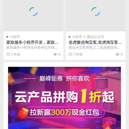
小程序
小程序
微信公众号
家政服务小程序开发，家政服
老虎微信淘宝客,老虎淘宝客小
务小程序源码
程序,老虎微信淘宝客源码
家政服务小程序支持多种运营模
微信淘宝客系统之二老虎微信淘宝
式，多种运营渠道，支持下单、发
客，我们知道在微擎上使用比较火
5 年前
0
7 年前
0
单、派单以及企业接单等...
的微信淘宝客有2个，...