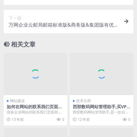
少钱？
下一篇
万网企业云邮局邮箱标准版&商务版&集团版有优惠
没？哪里可以买到打折万网邮局？
相关文章
网站建设
技术文档
如何在网站的联系我们页面插
西部数码网站管理助手,买VPS
入百度地图？
云主机服务器赠送网站管理工
很多企业网站的联系我们页面有百
西部数码网站管理助手,是一款自动
具
度地图，可以通过缩放、拖拽等方
建立虚拟主机站点的程序，通过本
13 年前
0
12 年前
0
式来显示和标注自己公...
程序可以自动建立I...