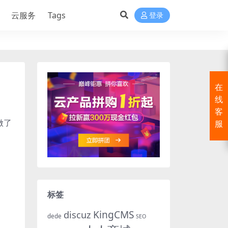
云服务
Tags
登录
在
线
客
做了
服
标签
KingCMS
discuz
dede
SEO