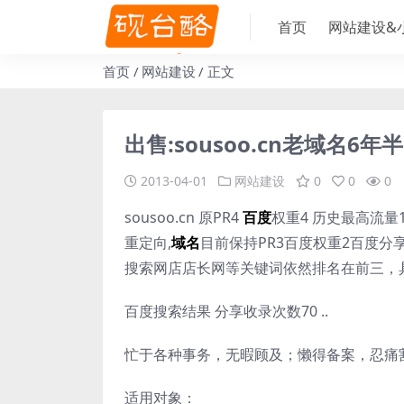
首页
网站建设&
首页
网站建设
正文
出售:sousoo.cn老域名6
2013-04-01
网站建设
0
0
0
sousoo.cn 原PR4
百度
权重4 历史最高流
重定向,
域名
目前保持PR3百度权重2百度分享
搜索网店店长网等关键词依然排名在前三，具体请
百度搜索结果 分享收录次数70 ..
忙于各种事务，无暇顾及；懒得备案，忍痛
适用对象：