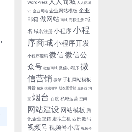
人人商城
WordPress
人人商城
企业
企业网站模板
企业网站
V5
做网站
邮箱
域
商标注册
商城
小程
小程序
名
域名注册
，
序商城
小程序开发
微信
微信公
小程序源码
微
众号
微信小程序
微信商城
信营销
手机网站模板
微擎
抖音
朋友圈营销
淘
搜索
搜索引擎
服务器
烟台
百度
私域运营
空间
宝
网站建设
网站模板
腾
，
讯企业邮箱
虚拟主机
西部数码
视频号
视频号小店
视频号