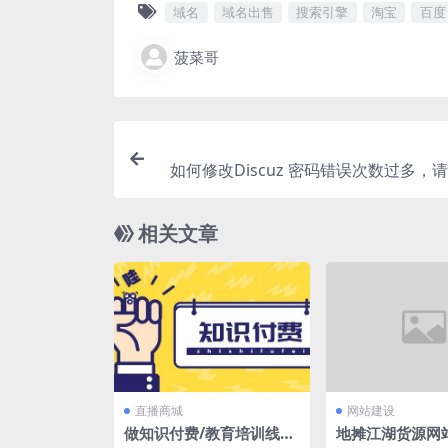
域名
域名出售
搜索引擎
淘宝
百度
菠菜哥
如何修改Discuz 密码错误次数过多，请 
后
相关文章
直播商城
网站建设
做知识付费/教育培训线上
地摊江湖货源网