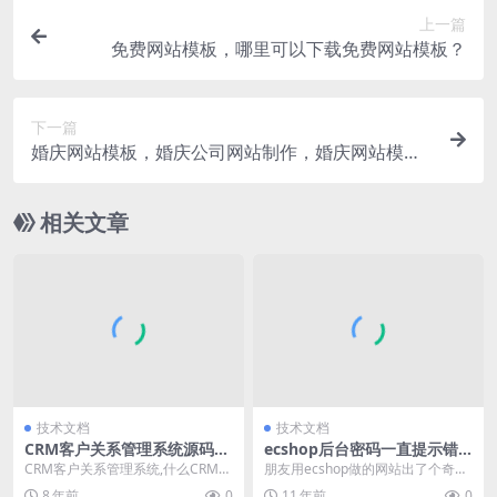
上一篇
免费网站模板，哪里可以下载免费网站模板？
下一篇
婚庆网站模板，婚庆公司网站制作，婚庆网站模板
手机版
相关文章
技术文档
技术文档
CRM客户关系管理系统源码带
ecshop后台密码一直提示错
手机版,什么CRM系统好用？
误，修改也没用，明明是正确
CRM客户关系管理系统,什么CRM系
朋友用ecshop做的网站出了个奇怪
的
统好用？CRM系统源码。CRM系统
的问题，说是密码忘记了，我说
8 年前
0
11 年前
0