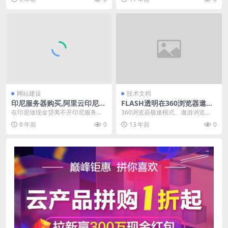
是运用技术...
好，我帮你改一下...
网站建设
技术文档
印尼服务器购买,阿里云印尼服
FLASH透明在360浏览器遨游
务器折扣,印度尼西亚免备案服
浏览器等极速模式下失效解决
在印尼做现金贷离不开印尼服务
360浏览器极速模式、遨游浏览
务器
办法
器，阿里云高性能服务器推出印尼
器、firefox等浏览器 flash无透明
8 年前
0
13 年前
0
版，机房位于雅加达。印...
了！&...