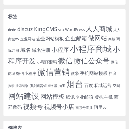
标签
人人商城
KingCMS
discuz
WordPress
dede
人人
SEO
做网站
企业邮箱
企业网站模板
企业网站
商
商城V5
商城
小程序商城
小
小程序
域名
域名注册
标注册
微信
微信公众号
程序开发
小程序源码
微信
微信营销
手机网站模板
微信小程序
微擎
抖音
商城
烟台
百度
私域运营
空间
朋友圈营销
淘宝
搜索
搜索引擎
服务器
网站建设
网站模板
腾讯企业邮箱
虚拟主机
西
视频号
视频号小店
部数码
阿里云
视频号直播
链接表