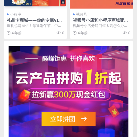
小程序
视频号
礼品卡商城——你的专属VIP
视频号小店和小程序商城哪个
折扣，社交新名片！
好？为什么视频号分销要用小
送礼也是民俗！每逢端午节、中秋
视频号小店分销门槛太高怎么办？
程序商城
节、春节，各种礼品层出不穷，有
很多商家选择自建小程序商城入驻
4 年前
0
4 年前
0
些大公司，经常派发一...
选品中心，实现视频号...