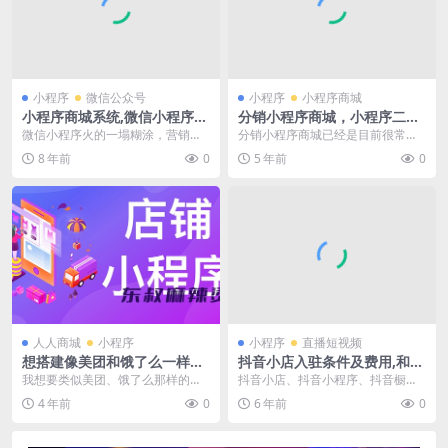
小程序
微信公众号
小程序
小程序商城
小程序商城系统,微信小程序打
分销小程序商城，小程序二级
通版分销商城
分销系统，支持直播/视频号等
微信小程序火的一塌糊涂，营销价
分销小程序商城已经是目前很常见
值越来越突出；再加上前不久小程
的线上引流营销方式，对于零售电
8 年前
0
5 年前
0
序斩获创新科技奖更加...
商行业的商家来说，它...
人人商城
小程序
小程序
直播短视频
想搭建像美团和饿了么一样的
抖音小店入驻条件及费用,和抖
店铺小程序？这款美死你！
音小程序比哪个更赚钱?
我想要类似美团、饿了么那样的快
抖音小店、抖音小程序、抖音橱窗
速购买商城，能实现吗？对于果蔬
是抖音电商商品变现的三种主要方
4 年前
0
6 年前
0
零食、生鲜商超、鲜花...
式，随着抖音对淘宝方...