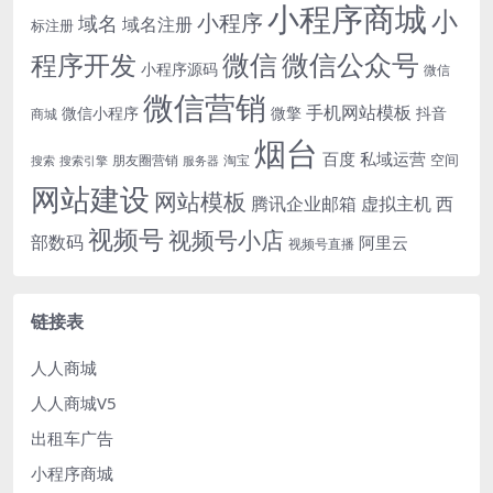
小程序商城
小
小程序
域名
域名注册
标注册
微信
微信公众号
程序开发
小程序源码
微信
微信营销
手机网站模板
微信小程序
微擎
抖音
商城
烟台
百度
私域运营
空间
朋友圈营销
淘宝
搜索
搜索引擎
服务器
网站建设
网站模板
腾讯企业邮箱
虚拟主机
西
视频号
视频号小店
部数码
阿里云
视频号直播
链接表
人人商城
人人商城V5
出租车广告
小程序商城