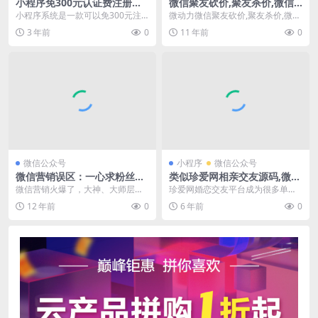
小程序免300元认证费注册通
微信聚友砍价,聚友杀价,微信
道的程序saas坑位版账号
砍价活动模块功能完整版,亲测
小程序系统是一款可以免300元注
微动力微信聚友砍价,聚友杀价,微信
可用！
册微信小程序的程序，填写信息即
砍价活动模块功能完整版,亲测可
3 年前
0
11 年前
0
可完全免费认证微信...
用！ 联系购买...
微信公众号
小程序
微信公众号
微信营销误区：一心求粉丝做
类似珍爱网相亲交友源码,微信
成了精品内容推送媒体
公众号相亲交友,小程序相亲交
微信营销火爆了，大神、大师层出
珍爱网婚恋交友平台成为很多单身
友开发
不穷，在一些大号的引导下，只要
男女的脱单神器，而最重要的是珍
12 年前
0
6 年前
0
有兴趣搞微信营销的人...
爱网借助婚恋市场赢得...