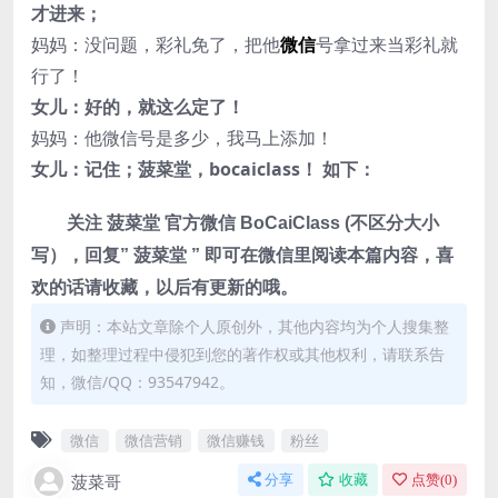
才进来；
妈妈：没问题，彩礼免了，把他
微信
号拿过来当彩礼就
行了！
女儿：好的，就这么定了！
妈妈：他微信号是多少，我马上添加！
女儿：记住；菠菜堂，bocaiclass！ 如下：
关注 菠菜堂 官方微信 BoCaiClass (不区分大小
写），回复” 菠菜堂 ” 即可在微信里阅读本篇内容，喜
欢的话请收藏，以后有更新的哦。
声明：本站文章除个人原创外，其他内容均为个人搜集整
理，如整理过程中侵犯到您的著作权或其他权利，请联系告
知，微信/QQ：93547942。
微信
微信营销
微信赚钱
粉丝
菠菜哥
分享
收藏
点赞(
0
)