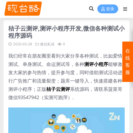
登录
桔子云测评,测评小程序开发,微信各种测试小
程序源码
2020-03-28
微信私域
0
在
我们经常在朋友圈里看到大家分享各种测试，比如爱情
线
测试、单身测试、命运测试等，各种
测评小程序
能够激
客
发大家的参与热情，提升参与度，同时借助测试活动进
服
行广告推广和流量裂变；题库一键导入，快速搭建各种
测评小程序；正版
桔子云测评
系统源码，请联系菠菜哥
微信93547942（实测可跑萍）.