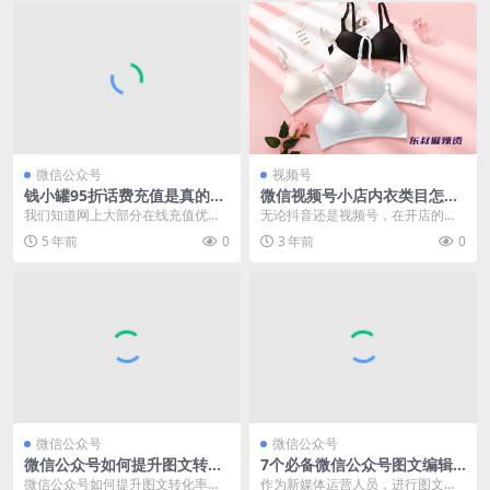
微信公众号
视频号
钱小罐95折话费充值是真的
微信视频号小店内衣类目怎么
吗？警惕话费充值骗局！
报白,内衣类目审核开通
我们知道网上大部分在线充值优惠
无论抖音还是视频号，在开店的时
不大，比如支付宝100元手机话费
候有些特殊类目都需要报白！内衣
5 年前
0
3 年前
0
的价格一般是99....
类目就属于其中一个类...
微信公众号
微信公众号
微信公众号如何提升图文转化
7个必备微信公众号图文编辑
率与粉丝增长？
免侵权的图片素材网站
微信公众号如何提升图文转化率与
作为新媒体运营人员，进行图文编