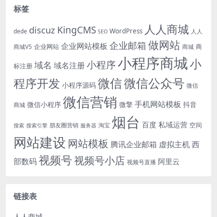
标签
人人商城
KingCMS
discuz
WordPress
dede
人人
SEO
做网站
企业邮箱
企业网站模板
企业网站
商
商城V5
商城
小程序商城
小
小程序
域名
域名注册
标注册
微信
微信公众号
程序开发
小程序源码
微信
微信营销
手机网站模板
微信小程序
微擎
抖音
商城
烟台
百度
私域运营
空间
朋友圈营销
淘宝
搜索
搜索引擎
服务器
网站建设
网站模板
腾讯企业邮箱
虚拟主机
西
视频号
视频号小店
部数码
阿里云
视频号直播
链接表
人人商城