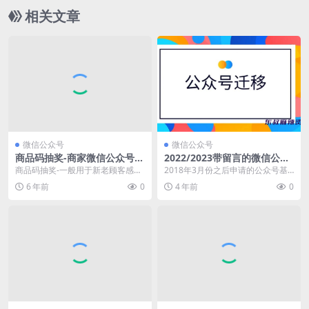
相关文章
微信公众号
微信公众号
商品码抽奖-商家微信公众号购
2022/2023带留言的微信公众
物有奖吸粉/维护老客户功能
号如何主体迁移，需要准备什
商品码抽奖-一般用于新老顾客感恩
2018年3月份之后申请的公众号基
么，多少钱？
回馈活动；商家销售出去的商品
本都没有留言功能，但是可以通过
6 年前
0
4 年前
0
后，买家可以通过微信...
帐号迁移，将别人...