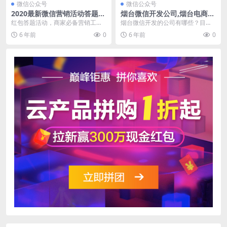
微信公众号
微信公众号
2020最新微信营销活动答题抢
烟台微信开发公司,烟台电商平
红包，商家宣传必备营销工具
台开发专业服务
红包答题活动，商家必备营销工
烟台微信开发的公司有哪些？目前
具；刷过今日头条的朋友一定参与
能做微信开发业务的公司很多，我
6 年前
0
6 年前
0
过答题有奖活动，本营销...
们从2003年开始从...