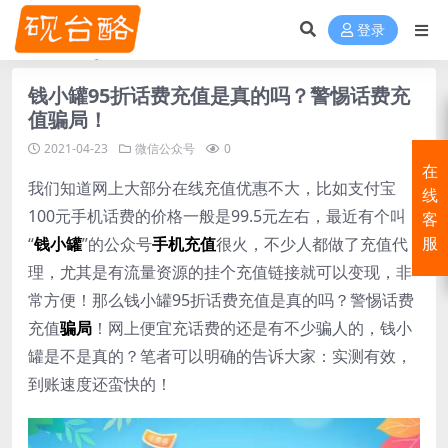
登录
钱小罐95折话费充值是真的吗？警惕话费充
值骗局！
2021-04-23
微信公众号
0
在
我们知道网上大部分在线充值优惠不大，比如支付宝
线
100元手机话费的价格一般是99.5元左右，最近有个叫
客
“
钱小罐
”的公众号
手机充值
很火，不少人都做了充值代
服
理，尤其是有流量资源的挂个充值链接就可以变现，非
常方便！那么钱小罐95折话费充值是真的吗？警惕话费
充值
骗局
！网上便宜充话费的还是有不少骗人的，钱小
罐是不是真的？笔者可以明确的告诉大家：实测有效，
到账速度还蛮快的！