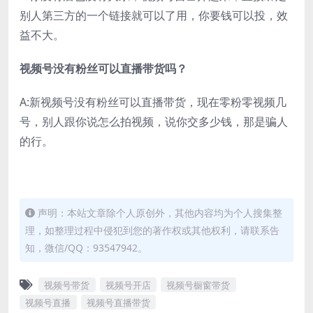
别人第三方的一个链接就可以了用，你要钱可以投，效
益不大。
视频号没有粉丝可以直播带货吗？
A:新视频号没有粉丝可以直播带货，现在零粉零视频几
号，别人跟你说怎么拍视频，说你交多少钱，那是骗人
的行。
声明：本站文章除个人原创外，其他内容均为个人搜集整
理，如整理过程中侵犯到您的著作权或其他权利，请联系告
知，微信/QQ：93547942。
视频号带货
视频号开店
视频号橱窗带货
视频号直播
视频号直播带货