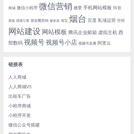
微信营销
手机网站模板
微信小程序
微擎
抖音
商城
烟台
百度
私域运营
空间
朋友圈营销
淘宝
搜索
搜索引擎
服务器
网站建设
网站模板
腾讯企业邮箱
虚拟主机
西
视频号
视频号小店
部数码
阿里云
视频号直播
链接表
人人商城
人人商城V5
出租车广告
小程序商城
小程序开发
微信公众号搭建