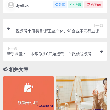
dyetkxcr
分享
收藏
点赞(
0
)
上一篇
视频号小店类目保证金,个体户和企业不同行业保证
金缴纳标准
下一篇
新手课堂：一本帮你从0开始运营一个微信视频号的
书
相关文章