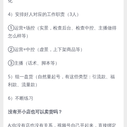
化
4）安排好人对应的工作职责（3人）
①运营+场控（实景，检查后台、检查中控、主播做得
怎么样等）
②运营+中控（虚景，上下架商品等）
③主播（话术、脚本等）
5）组一盘货（自然量起号，有这些类型：引流款、福
利款、流量款）
6）不断练习
没有开小店也可以卖货吗？
A:你没有店也没有关系，视频号自己开起来，直接绑定