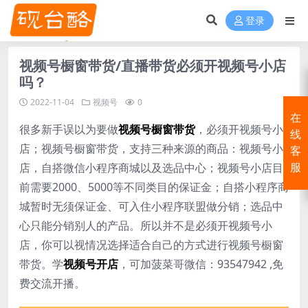
登录
视频号橱窗带货/直播带货必须开视频号小店
吗？
2022-11-04
视频号
0
在
很多新手误以为要做
视频号橱窗带货
，必须开视频号小
线
店；视频号橱窗带货，支持三种来源的商品：视频号小
客
店，自搭微信小程序商城以及选品中心；视频号小店目
服
前需要2000、5000等不同类目的保证金；自搭小程序商
城暂时无须保证金、可入住小程序联盟做分销；选品中
心只能分销别人的产品。所以并不是必须开视频号小
店，你可以视情况选择适合自己的方式进行视频号橱窗
带货。学
视频号开店
，可加菠菜哥微信：93547942 ,免
费交流开播。