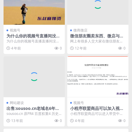
视频号
微商微店
为什么你的视频号直播间没
微信朋友圈卖东西、微店与淘
人？人越来越少？
宝开店的区别
为什么你的视频号直播直播间没
网上有很多人交大家在微信朋友圈
人？王小三说最近视频号直播间的
卖东西，其实是为了给自己发展更
4 年前
0
12 年前
0
人越来越少，你千万别急...
多朋友圈代理，诸如各...
网站建设
视频号
出售:sousoo.cn老域名6年半
小程序联盟商品可以加入视频
N久没维护了PR3百度权重2百
号橱窗和带货中心吗？
sousoo.cn 原PR4 百度权重4 历史
小程序联盟商品可以进入带货中
度分享70
最高流量1万以上； 后老备案信息
心，找视频号达人合作通过橱窗带
13 年前
0
4 年前
0
被...
货分销吗？ 有了明确答...