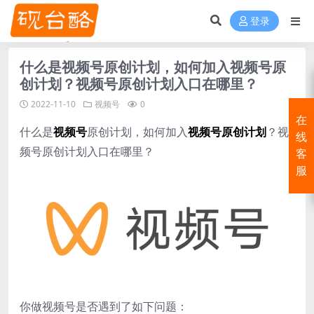
登录
什么是视频号原创计划，如何加入视频号原
创计划？视频号原创计划入口在哪里？
2022-11-10
视频号
0
在
什么是
视频号
原创计划，如何加入
视频号原创计划
？视
线
频号原创计划入口在哪里？
客
服
你做视频号是否遇到了如下问题：