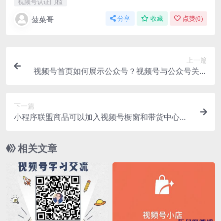
视频号认证门槛
菠菜哥
分享
收藏
点赞(
0
)
上一篇
视频号首页如何展示公众号？视频号与公众号关联
绑定
下一篇
小程序联盟商品可以加入视频号橱窗和带货中心
吗？
相关文章