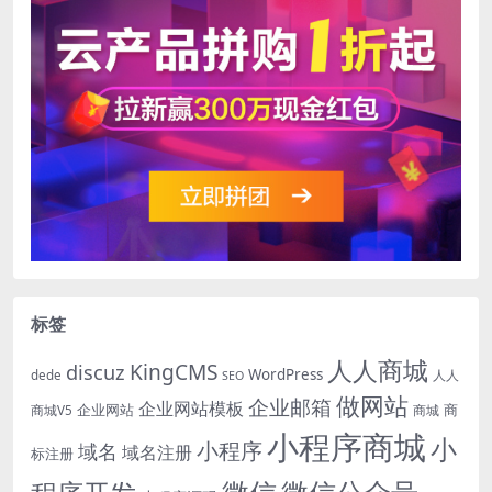
标签
人人商城
KingCMS
discuz
WordPress
dede
人人
SEO
做网站
企业邮箱
企业网站模板
企业网站
商
商城V5
商城
小程序商城
小
小程序
域名
域名注册
标注册
微信
微信公众号