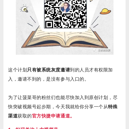
这个计划
只有被
系统灰度邀请
到的人员才有权限加
入，邀请不到的，是没有参与入口的。
为了让菠菜哥的粉丝们也能尽快加入到原创计划，尽
快突破视频号起步期，今天我就给你分享一个从
特殊
渠道
获取的
官方快捷申请通道。