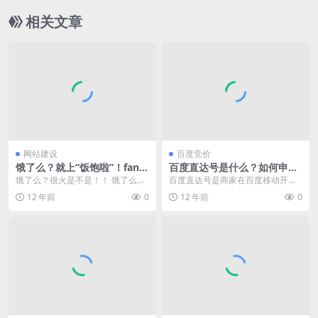
相关文章
网站建设
百度竞价
饿了么？就上“饭饱啦”！fanb
百度直达号是什么？如何申请
ao.la域名出售转让
开通百度直达号？
饿了么？很火是不是！！ 饿了么引
百度直达号是商家在百度移动开放
爆了外卖餐饮模式！外卖被互联网
平台的官方服务账号 。基于移动搜
12 年前
0
12 年前
0
化已经很多年了，但...
索、@账号、地图、...