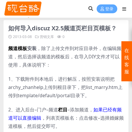
登录
如何导入discuz X2.5频道页栏目页模板？
2013-03-08
营销文库
0
频道
模板
安装
，除了上传文件到对应目录外，在编辑频
在
道，然后选择该频道的模板后，在导入DIY文件才可以
线
使用，具体说明下：
客
服
1、下载附件到本地后，进行解压，按照安装说明把
archy_zhanhelp上传到根目录下，把list_marry.htm上
传到template/default/portal目录下。
2、进入后台–门户–频道
栏目
–添加频道，
如果已经有频
道可以直接编辑
，列表页模板名：点击修改–选择婚嫁频
道模板，然后提交即可。