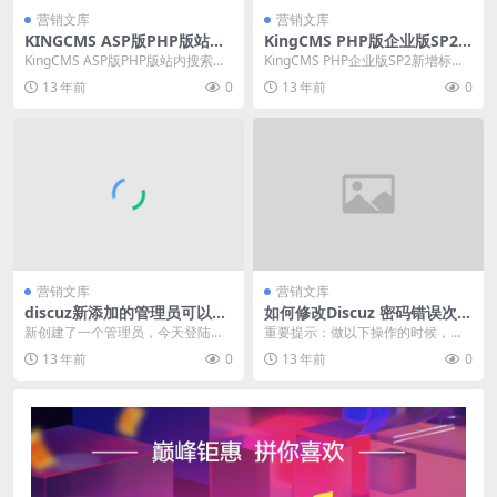
营销文库
营销文库
KINGCMS ASP版PHP版站内
KingCMS PHP版企业版SP2
搜索代码
新增标签
KingCMS ASP版PHP版站内搜索代
KingCMS PHP企业版SP2新增标
码,下面的搜索代码为ASP版，PHP
签 KingCMS PHP版企业版SP2...
13 年前
0
13 年前
0
版...
营销文库
营销文库
discuz新添加的管理员可以登
如何修改Discuz 密码错误次数
录前台却无法登陆后台解决办
过多，请 15 分钟后重新登录
新创建了一个管理员，今天登陆发
重要提示：做以下操作的时候，请
法
现只有前台可以登陆，无法登陆进
务必先备份需要修改的文件！ dis
13 年前
0
13 年前
0
入后台！ 仔细研究才...
c...