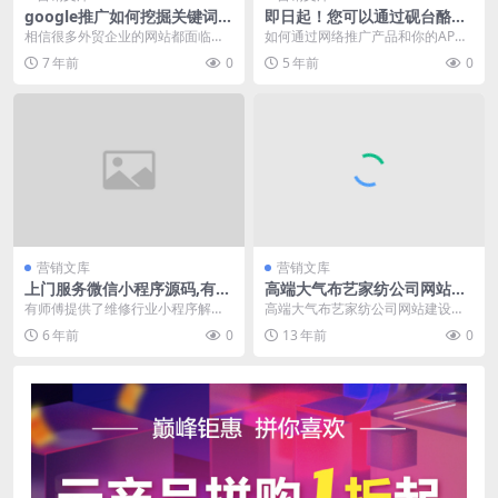
google推广如何挖掘关键词?
即日起！您可以通过砚台酪免
google广告常用关键词查询挖
费发布产品/APP推广信息！
相信很多外贸企业的网站都面临这
如何通过网络推广产品和你的AP
掘工具
扩展关键词困难，或者不知道怎么
P？其中一种方法便是借助某些自身
7 年前
0
5 年前
0
去拓词，以至于让网站...
已经有流量的网站，...
营销文库
营销文库
上门服务微信小程序源码,有师
高端大气布艺家纺公司网站建
傅V2.4.14开源版小程序下载
设模板烟台做家纺网站680元
有师傅提供了维修行业小程序解决
高端大气布艺家纺公司网站建设模
NO.3104
方案。
板烟台做家纺网站680元，专为家
6 年前
0
13 年前
0
纺行业设计制作，为...