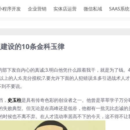
小程序开发
企业营销
实体店运营
微信私域
SAAS系统
建设的10条金科玉律
你的部下发自内心的真诚;3.明白他凭什么跟着我干，就是为了钱。4
以上的人;6.充分授权;7.要允许下面的人犯错误;8.多引进战术人
做不到不要说。
档，
史玉柱
是具有传奇色彩的创业者之一。他曾是莘莘学子万分
的失败典型。但无论是在高峰还是低谷，他都有一批无比忠诚的
的时候也不离不弃。在人才流动率居高不下的今天，这不得不让