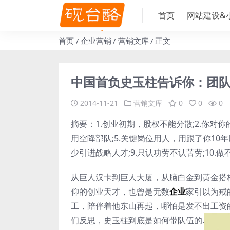
首页
网站建设&
首页
企业营销
营销文库
正文
中国首负史玉柱告诉你：团队
2014-11-21
营销文库
0
0
0
摘要：1.创业初期，股权不能分散;2.你对
用空降部队;5.关键岗位用人，用跟了你10年
少引进战略人才;9.只认功劳不认苦劳;10.
从巨人汉卡到巨人大厦，从脑白金到黄金搭
仰的创业天才，也曾是无数
企业
家引以为戒
工，陪伴着他东山再起，哪怕是发不出工资
们反思，史玉柱到底是如何带队伍的.