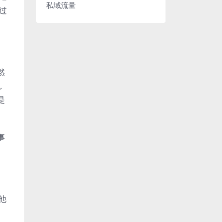
私域流量
过
。
然
，
是
事
他