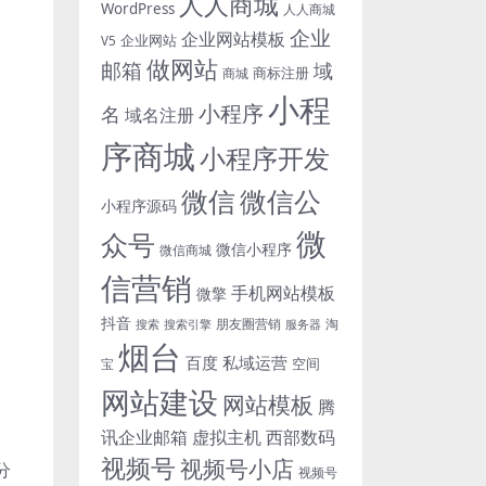
人人商城
WordPress
人人商城
企业
企业网站模板
企业网站
V5
做网站
邮箱
域
商标注册
商城
小程
小程序
名
域名注册
序商城
小程序开发
微信
微信公
小程序源码
微
众号
微信小程序
微信商城
信营销
手机网站模板
微擎
抖音
朋友圈营销
淘
搜索
搜索引擎
服务器
烟台
百度
私域运营
空间
宝
网站建设
网站模板
腾
讯企业邮箱
虚拟主机
西部数码
视频号
视频号小店
分
视频号