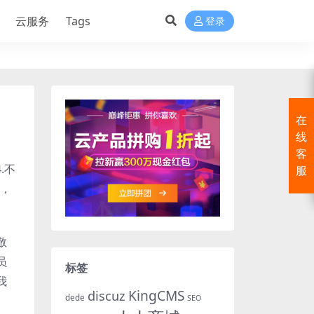
云服务
Tags
登录
在
线
客
.不
服
才，
敬
员
标签
我
KingCMS
discuz
dede
SEO