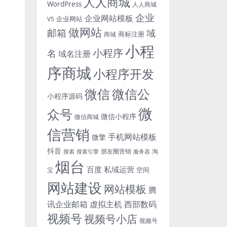
人人商城
WordPress
人人商城
企业
企业网站模板
企业网站
V5
做网站
邮箱
域
商标注册
商城
小程
小程序
名
域名注册
序商城
小程序开发
微信
微信公
小程序源码
微
众号
微信小程序
微信商城
信营销
手机网站模板
微擎
抖音
朋友圈营销
淘
搜索
搜索引擎
服务器
烟台
百度
私域运营
空间
宝
网站建设
网站模板
腾
讯企业邮箱
虚拟主机
西部数码
视频号
视频号小店
视频号