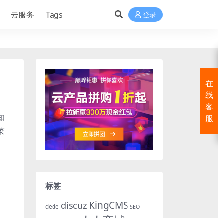
云服务
Tags
登录
在
线
客
知
服
菜
标签
KingCMS
discuz
dede
SEO