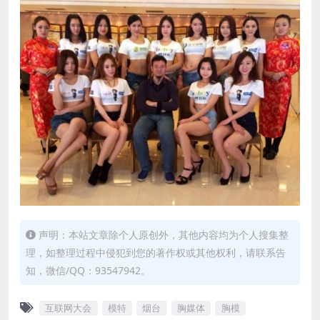
声明：本站文章除个人原创外，其他内容均为个人搜集整
理，如整理过程中侵犯到您的著作权或其他权利，请联系告
知，微信/QQ：93547942。
互联网大会
模特
烟台
胸媒体
胸模