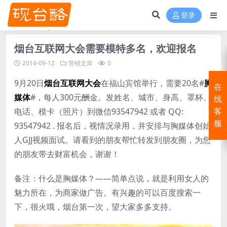
登录
烟台互联网大会需要模特多名，欢迎报名
2014-09-12
营销文库
0
9月20日
烟台
互联网大会
在福山宾馆举行，需要20名#
胸
在
媒体
#，每人300元酬金。发姓名、城市、身高、罩杯、
线
电话、模卡（照片）到微信93547942 或者 QQ:
客
服
93547942 . 报名后，视情况录用，并安排与胸媒体创始
人GJJ视频面试。请看到的朋友帮忙转发到朋友圈，为您
的朋友带去财富机会，谢谢！
备注：什么是胸媒体？——简单点说，就是利用女人的
魅力所在，为商家做广告。有兴趣的可以百度搜索一
下，很火哦，烟台第一次，望大家多多支持。