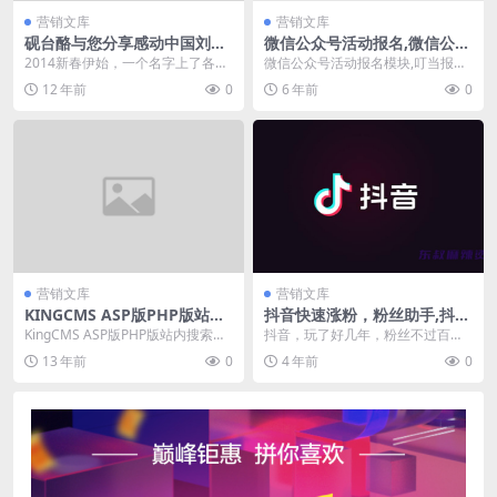
营销文库
营销文库
砚台酪与您分享感动中国刘盛
微信公众号活动报名,微信公众
兰刘盛兰事迹及烟台好人们
号活动报名模块源码
2014新春伊始，一个名字上了各种
微信公众号活动报名模块,叮当报名
新闻头条——刘盛兰。刘盛兰是
这是一个活动报名系统，应用于各
12 年前
0
6 年前
0
谁，他做了什么？，...
种活动的报名环节，...
营销文库
营销文库
KINGCMS ASP版PHP版站内
抖音快速涨粉，粉丝助手,抖音
搜索代码
涨粉工具,抖音辅助工具
KingCMS ASP版PHP版站内搜索代
抖音，玩了好几年，粉丝不过百！
码,下面的搜索代码为ASP版，PHP
怎么办？刷视频的时候有很多主播
13 年前
0
4 年前
0
版...
教你快速涨粉，学费也...