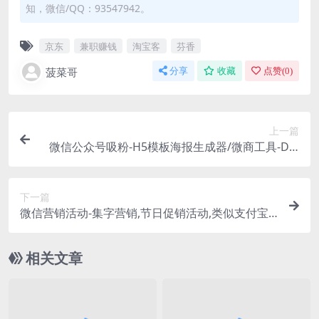
知，微信/QQ：93547942。
京东
兼职赚钱
淘宝客
芬香
菠菜哥
分享
收藏
点赞(
0
)
上一篇
微信公众号吸粉-H5模板海报生成器/微商工具-DIY
海报生成制作
下一篇
微信营销活动-集字营销,节日促销活动,类似支付宝
集福字
相关文章