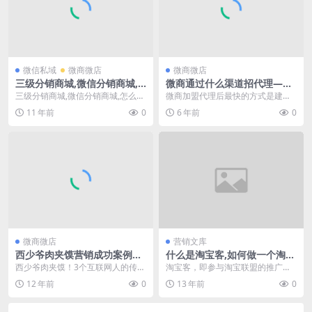
微信私域
微商微店
微商微店
三级分销商城,微信分销商城,
微商通过什么渠道招代理——
怎么做微信分销商城？
微商产品加盟代理官网网站制
三级分销商城,微信分销商城,怎么做
微商加盟代理后最快的方式是建立
作推广
微信分销商城？ 1、什么是分销？
自己的团队，而不是靠自己去销售
11 年前
0
6 年前
0
传统意义上的...
商品；那么微商通过什...
微商微店
营销文库
西少爷肉夹馍营销成功案例分
什么是淘宝客,如何做一个淘宝
析：他们如何做的营销？
客网站赚钱？
西少爷肉夹馍！3个互联网人的传统
淘宝客，即参与淘宝联盟的推广活
生意经100天卖20万个 在这片资讯
动并因此而活动收入的群体或者个
12 年前
0
13 年前
0
里，我们了...
人。官方说法是：帮助...