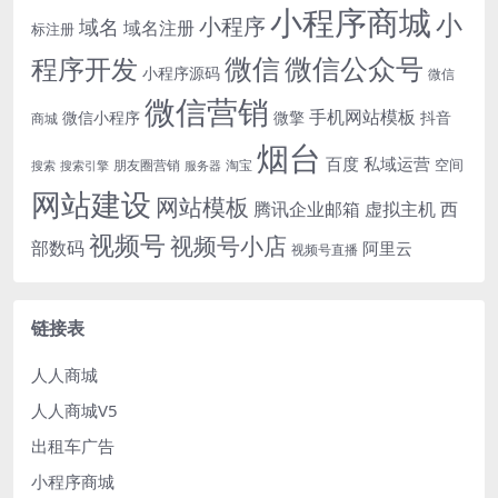
小程序商城
小
小程序
域名
域名注册
标注册
微信
微信公众号
程序开发
小程序源码
微信
微信营销
手机网站模板
微信小程序
微擎
抖音
商城
烟台
百度
私域运营
空间
朋友圈营销
淘宝
搜索
搜索引擎
服务器
网站建设
网站模板
腾讯企业邮箱
虚拟主机
西
视频号
视频号小店
部数码
阿里云
视频号直播
链接表
人人商城
人人商城V5
出租车广告
小程序商城