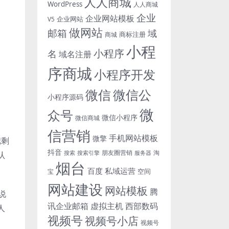
人人商城
WordPress
人人商城
企业
企业网站模板
企业网站
V5
做网站
邮箱
域
商标注册
商城
小程
小程序
名
域名注册
序商城
小程序开发
微信
微信公
小程序源码
微
众号
微信小程序
微信商城
信营销
手机网站模板
微擎
把剩
抖音
朋友圈营销
淘
认
搜索
搜索引擎
服务器
烟台
百度
私域运营
空间
宝
网站建设
网站模板
腾
说
讯企业邮箱
虚拟主机
西部数码
人
视频号
视频号小店
视频号