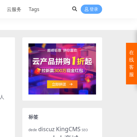
云服务
Tags
登录
在
线
客
服
人
标签
KingCMS
discuz
dede
SEO