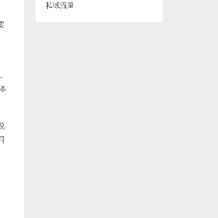
私域流量
要
，
本
说
同