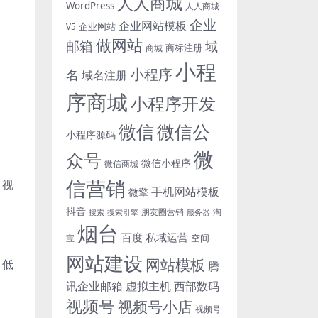
人人商城
WordPress
人人商城
企业
企业网站模板
企业网站
V5
做网站
邮箱
域
商标注册
商城
小程
小程序
名
域名注册
序商城
小程序开发
微信
微信公
小程序源码
微
众号
微信小程序
微信商城
信营销
、视
手机网站模板
微擎
抖音
朋友圈营销
淘
搜索
搜索引擎
服务器
烟台
百度
私域运营
空间
宝
网站建设
网站模板
、低
腾
讯企业邮箱
虚拟主机
西部数码
视频号
视频号小店
视频号