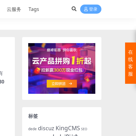
云服务
Tags
登录
在
线
客
有
服
0
标签
KingCMS
discuz
dede
SEO